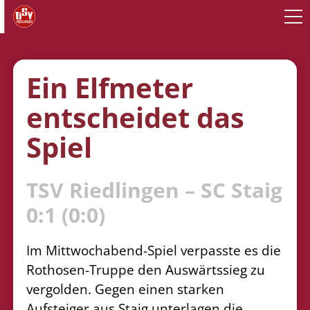
Ein Elfmeter
entscheidet das
Spiel
TSV Riedlingen – SC Staig
0:1 (0:0)
Im Mittwochabend-Spiel verpasste es die
Rothosen-Truppe den Auswärtssieg zu
vergolden. Gegen
einen starken
Aufsteiger aus Staig unterlagen die