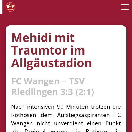
Mehidi mit
Traumtor im
Allgäustadion
FC Wangen – TSV
Riedlingen 3:3 (2:1)
Nach intensiven 90 Minuten trotzen die
Rothosen dem Aufstiegsaspiranten FC
Wangen nicht unverdient einen Punkt
ab. Dreimal waren die Rothosen in