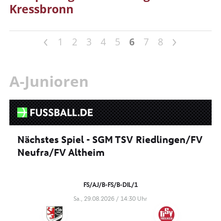
Kressbronn
<
>
1
2
3
4
5
6
7
8
A-Junioren