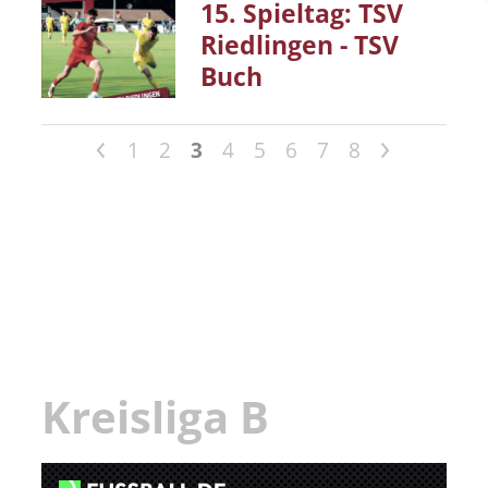
15. Spieltag: TSV
Riedlingen - TSV
Buch
<
>
1
2
3
4
5
6
7
8
Kreisliga B