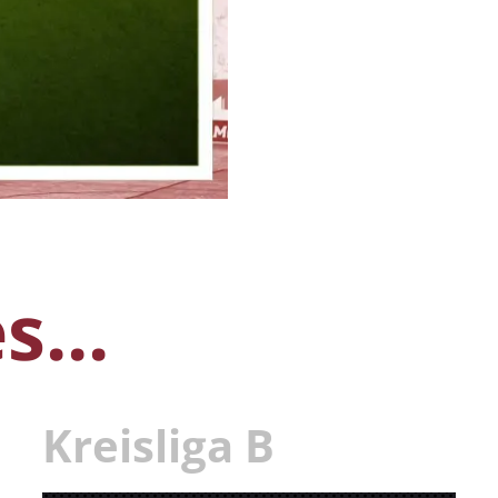
...
Kreisliga B