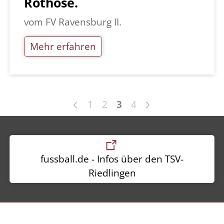
Rothose.
vom FV Ravensburg II.
Mehr erfahren
<
>
1
2
3
4
fussball.de - Infos über den TSV-
Riedlingen