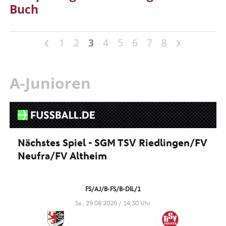
Buch
<
>
1
2
3
4
5
6
7
8
A-Junioren